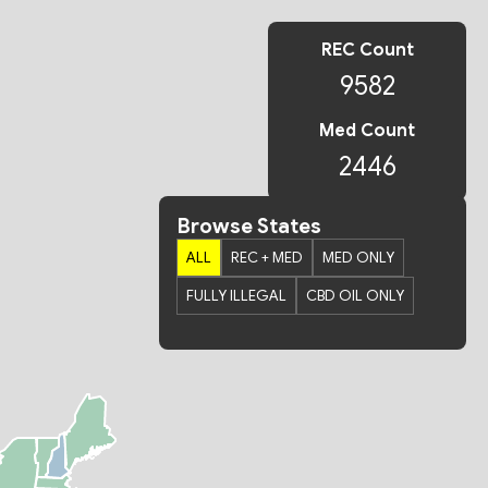
REC Count
9582
Med Count
2446
Browse States
ALL
REC + MED
MED ONLY
FULLY ILLEGAL
CBD OIL ONLY